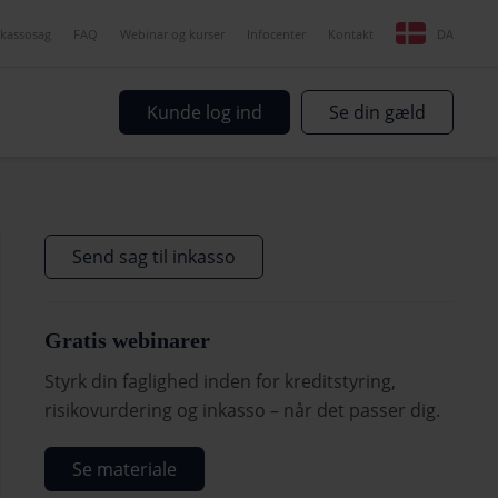
nkassosag
FAQ
Webinar og kurser
Infocenter
Kontakt
DA
Kunde log ind
Se din gæld
Send sag til inkasso
Gratis webinarer
Styrk din faglighed inden for kreditstyring,
risikovurdering og inkasso – når det passer dig.
Se materiale