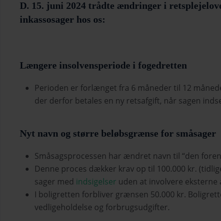
D. 15. juni 2024 trådte ændringer i retsplejelo
inkassosager hos os:
Længere insolvensperiode i fogedretten
Perioden er forlænget fra 6 måneder til 12 måneder.
der derfor betales en ny retsafgift, når sagen inds
Nyt navn og større beløbsgrænse for småsager
Småsagsprocessen har ændret navn til “den foren
Denne proces dækker krav op til 100.000 kr. (tidlige
sager med
indsigelser
uden at involvere eksterne 
I boligretten forbliver grænsen 50.000 kr. Boligre
vedligeholdelse og forbrugsudgifter.