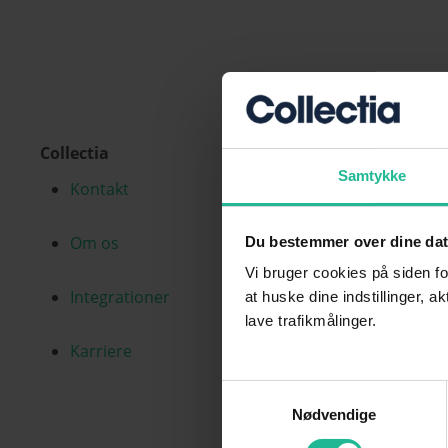
Collectia
Samtykke
Kontakt
Om os
Du bestemmer over dine da
Vi bruger cookies på siden fo
Integrationer
at huske dine indstillinger, a
lave trafikmålinger.
Karriere
Samtykkevalg
Nødvendige