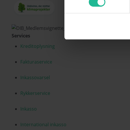
Services
Kreditoplysning
Fakturaservice
Inkassovarsel
Rykkerservice
Inkasso
International inkasso