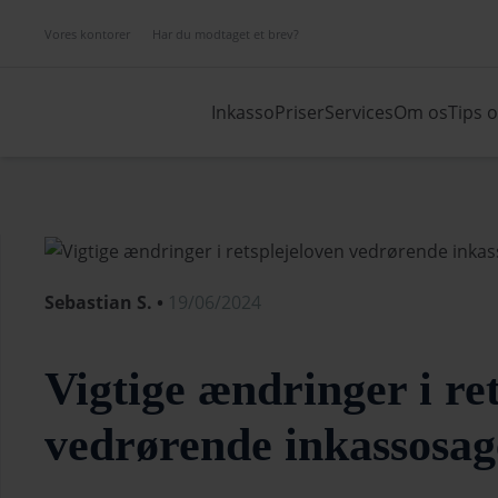
Vores kontorer
Har du modtaget et brev?
Inkasso
Priser
Services
Om os
Tips 
Sebastian S. •
19/06/2024
Vigtige ændringer i re
vedrørende inkassosag