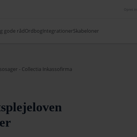
Opret i
og gode råd
Ordbog
Integrationer
Skabeloner
tsplejeloven
er