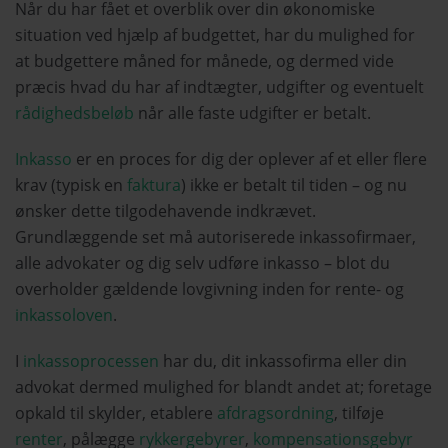
Når du har fået et overblik over din økonomiske
situation ved hjælp af budgettet, har du mulighed for
at budgettere måned for månede, og dermed vide
præcis hvad du har af indtægter, udgifter og eventuelt
rådighedsbeløb
når alle faste udgifter er betalt.
Inkasso
er en proces for dig der oplever af et eller flere
krav (typisk en
faktura
) ikke er betalt til tiden – og nu
ønsker dette tilgodehavende indkrævet.
Grundlæggende set må autoriserede inkassofirmaer,
alle advokater og dig selv udføre inkasso – blot du
overholder gældende lovgivning inden for rente- og
inkassoloven
.
I
inkassoprocessen
har du, dit inkassofirma eller din
advokat dermed mulighed for blandt andet at; foretage
opkald til skylder, etablere
afdragsordning
, tilføje
renter
, pålægge
rykkergebyrer
,
kompensationsgebyr