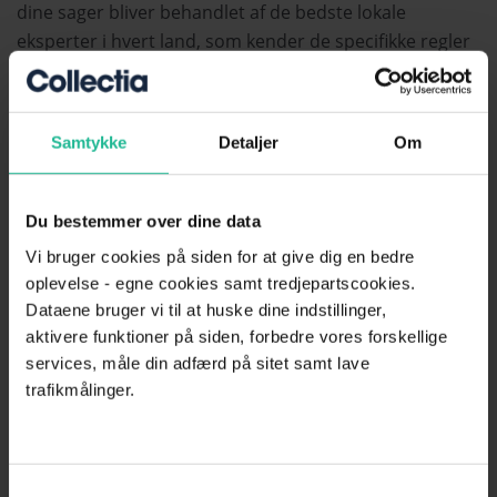
dine sager bliver behandlet af de bedste lokale
eksperter i hvert land, som kender de specifikke regler
og kulturer, der gælder for
inkassoprocessen
. På
denne måde sikrer vi, at du får en effektiv løsning uden
at skulle jonglere med flere forskellige partnere. Dette
Samtykke
Detaljer
Om
gør inkassoprocessen langt mere smidig og
overskuelig for dig.
Du bestemmer over dine data
Vi bruger cookies på siden for at give dig en bedre
oplevelse - egne cookies samt tredjepartscookies.
Dataene bruger vi til at huske dine indstillinger,
Globalt Netværk
aktivere funktioner på siden, forbedre vores forskellige
services, måle din adfærd på sitet samt lave
trafikmålinger.
Collectia Group er medlem af European
Collectors Association (ECA), som
repræsenterer de bedste inkassofirmaer i
Samtykkevalg