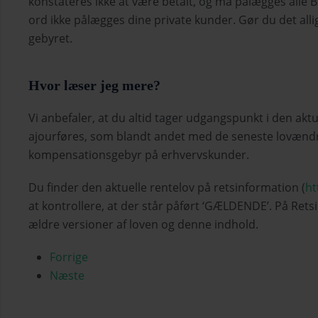
konstateres ikke at være betalt, og må pålægges all
ord ikke pålægges dine private kunder. Gør du det allige
gebyret.
Hvor læser jeg mere?
Vi anbefaler, at du altid tager udgangspunkt i den ak
ajourføres, som blandt andet med de seneste lovændr
kompensationsgebyr på erhvervskunder.
Du finder den aktuelle rentelov på retsinformation (
ht
at kontrollere, at der står påført ‘GÆLDENDE’. På Rets
ældre versioner af loven og denne indhold.
Forrige
Næste