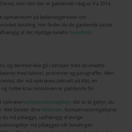
0’erne, men den der er gældende i dag er fra 2014.
 være opmærksom på bekendtgørelsen om
forsinket betaling. Her finder du de gældende satser
 afhængig af det skyldige beløbs
hovedstol
.
ov, og dermed ikke gå i detaljen med de enkelte
ateres med takster, procenter og paragraffer. Men
arente), der må opkræves (aktuelt på 8%), en
 og hvilke krav renteloven er gældende for.
 at opkræve
kompensationsgebyr
, der er et gebyr, du
 ikke betaler dine
fakturaer
. Kompensationsgebyret
om du må pålægge, uafhængig af øvrige
nsationsgebyr må pålægges når betalingen