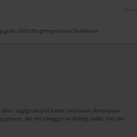
Opret i
og gode råd
Ordbog
Integrationer
Skabeloner
eller i daglig tale blot kaldet renteloven. Renteloven
og gebyrer, der må pålægges et skyldigt beløb, hvis der