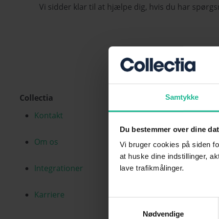
Vi sidder klar til at hjælpe dig, hvis du har spørg
Collectia
Samtykke
Kontakt
Du bestemmer over dine da
Om os
Vi bruger cookies på siden fo
at huske dine indstillinger, a
Integrationer
lave trafikmålinger.
Karriere
Samtykkevalg
Nødvendige