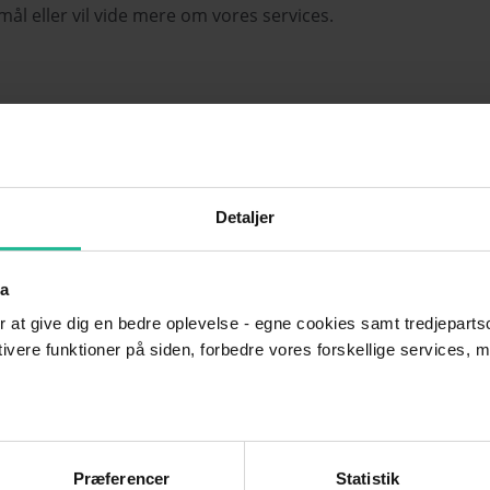
smål eller vil vide mere om vores services.
Detaljer
ta
r at give dig en bedre oplevelse - egne cookies samt tredjepartsc
ktivere funktioner på siden, forbedre vores forskellige services, 
Præferencer
Statistik