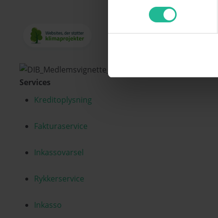
Services
Kreditoplysning
Fakturaservice
Inkassovarsel
Rykkerservice
Inkasso