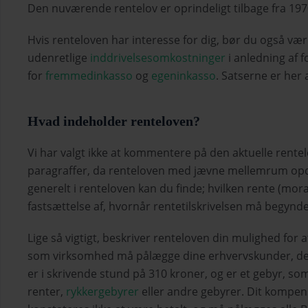
Den nuværende rentelov er oprindeligt tilbage fra 197
Hvis renteloven har interesse for dig, bør du også
udenretlige
inddrivelsesomkostninger
i anledning af 
for
fremmedinkasso
og
egeninkasso
. Satserne er her
Hvad indeholder renteloven?
Vi har valgt ikke at kommentere på den aktuelle rentel
paragraffer, da renteloven med jævne mellemrum opd
generelt i renteloven kan du finde; hvilken rente (mor
fastsættelse af, hvornår rentetilskrivelsen må begynde
Lige så vigtigt, beskriver renteloven din mulighed for
som virksomhed må pålægge dine erhvervskunder, der
er i skrivende stund på 310 kroner, og er et gebyr, s
renter,
rykkergebyrer
eller andre gebyrer. Dit kompe