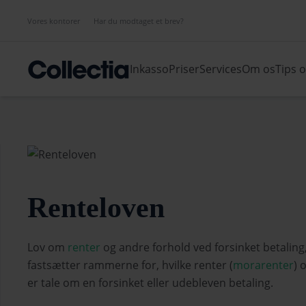
Vores kontorer
Har du modtaget et brev?
Inkasso
Priser
Services
Om os
Tips 
Renteloven
Lov om
renter
og andre forhold ved forsinket betaling, 
fastsætter rammerne for, hvilke renter (
morarenter
) 
er tale om en forsinket eller udebleven betaling.