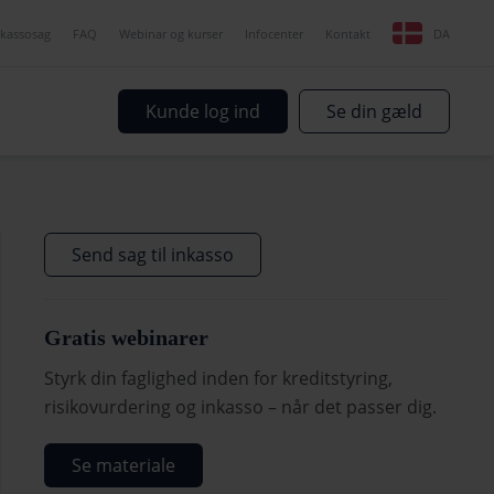
nkassosag
FAQ
Webinar og kurser
Infocenter
Kontakt
DA
Kunde log ind
Se din gæld
Send sag til inkasso
Gratis webinarer
Styrk din faglighed inden for kreditstyring,
risikovurdering og inkasso – når det passer dig.
Se materiale