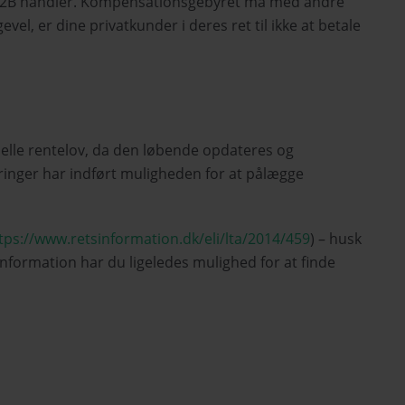
e B2B handler. Kompensationsgebyret må med andre
vel, er dine privatkunder i deres ret til ikke at betale
tuelle rentelov, da den løbende opdateres og
inger har indført muligheden for at pålægge
tps://www.retsinformation.dk/eli/lta/2014/459
) – husk
information har du ligeledes mulighed for at finde