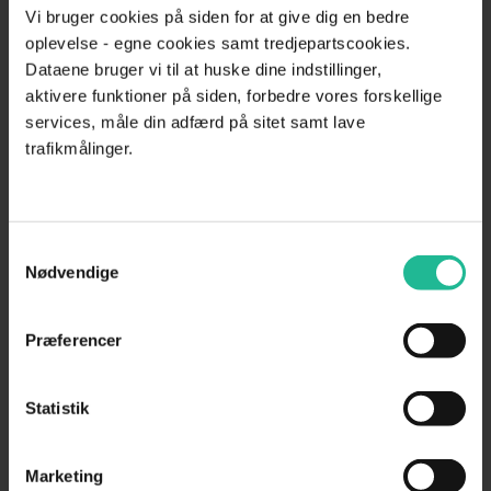
Vask min data
Vi bruger cookies på siden for at give dig en bedre
oplevelse - egne cookies samt tredjepartscookies.
Dataene bruger vi til at huske dine indstillinger,
Gratis materiale
aktivere funktioner på siden, forbedre vores forskellige
services, måle din adfærd på sitet samt lave
trafikmålinger.
Hent gratis rykker skabeloner
Hent gratis inkassovarsel skabelon
Samtykkevalg
Nødvendige
Hent gratis faktura skabelon
Hent gratis påkravsskrivelse skabelon
Præferencer
Gratis budgetskema – Skabelon til privatbudget
Statistik
Hent gratis skylderklæring skabelon
Marketing