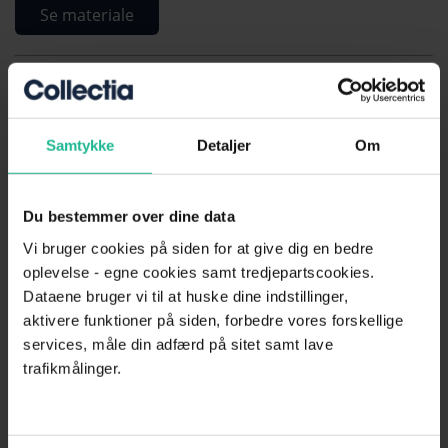
Se materiale
Lad os vaske dine kundedata!
Op til 35 % af kundedata er fejlbehæftede – vi hjælper
Samtykke
Detaljer
Om
dig med at rette dem.
Du bestemmer over dine data
Vask min data
Vi bruger cookies på siden for at give dig en bedre
oplevelse - egne cookies samt tredjepartscookies.
Dataene bruger vi til at huske dine indstillinger,
Gratis materiale
aktivere funktioner på siden, forbedre vores forskellige
services, måle din adfærd på sitet samt lave
trafikmålinger.
Hent gratis rykker skabeloner
Hent gratis inkassovarsel skabelon