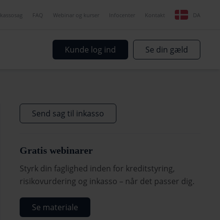
nkassosag
FAQ
Webinar og kurser
Infocenter
Kontakt
DA
Kunde log ind
Se din gæld
Send sag til inkasso
Gratis webinarer
Styrk din faglighed inden for kreditstyring,
risikovurdering og inkasso – når det passer dig.
Se materiale