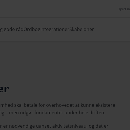
Opret i
og gode råd
Ordbog
Integrationer
Skabeloner
er
omhed skal betale for overhovedet at kunne eksistere
 dag – men udgør fundamentet under hele driften.
yr er nødvendige uanset aktivitetsniveau, og det er