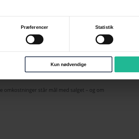
 i budgettering og strategisk planlægning.
Præferencer
Statistik
somkostninger pr. enhed (KE)
:
Kun nødvendige
r
ste omkostninger står mål med salget – og om