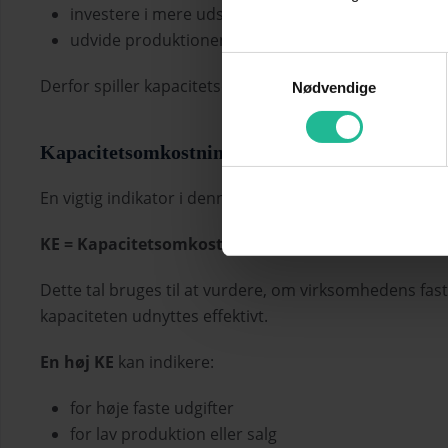
investere i mere udstyr
udvide produktionen
Samtykkevalg
Derfor spiller kapacitetsomkostninger en central rolle
Nødvendige
Kapacitetsomkostninger i regnskabsanalyse
En vigtig indikator i denne sammenhæng er
kapacitet
KE = Kapacitetsomkostninger / antal solgte enhede
Dette tal bruges til at vurdere, om virksomhedens fa
kapaciteten udnyttes effektivt.
En høj KE
kan indikere:
for høje faste udgifter
for lav produktion eller salg