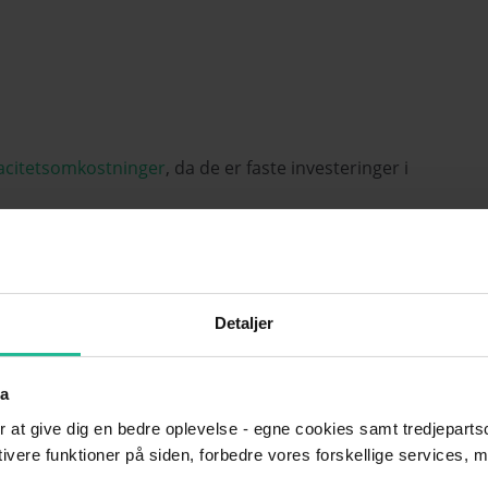
acitetsomkostninger
, da de er faste investeringer i
tninger, fordi de ikke ændrer sig proportionelt med
Detaljer
ider sin kapacitet – fx ved at:
ta
r at give dig en bedre oplevelse - egne cookies samt tredjepartsc
ktivere funktioner på siden, forbedre vores forskellige services, 