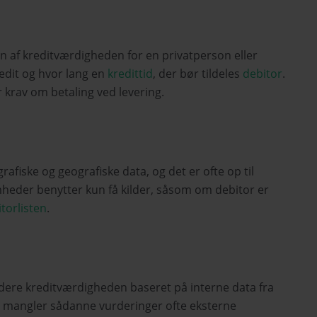
on af kreditværdigheden for en privatperson eller
redit og hvor lang en
kredittid
, der bør tildeles
debitor
.
er krav om betaling ved levering.
fiske og geografiske data, og det er ofte op til
heder benytter kun få kilder, såsom om debitor er
torlisten
.
vurdere kreditværdigheden baseret på interne data fra
g mangler sådanne vurderinger ofte eksterne