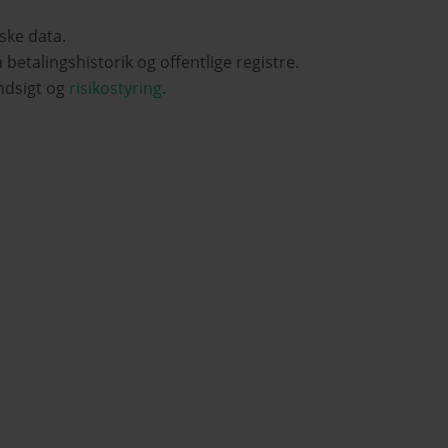
ske data.
å betalingshistorik og offentlige registre.
indsigt og
risikostyring
.