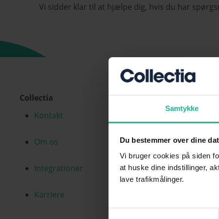
Vi sidder klar til at hjælpe dig, hvis du har spørg
Collectia
Samtykke
Kontakt
Du bestemmer over dine da
Om os
Vi bruger cookies på siden fo
Integrationer
at huske dine indstillinger, a
lave trafikmålinger.
Karriere
Samtykkevalg