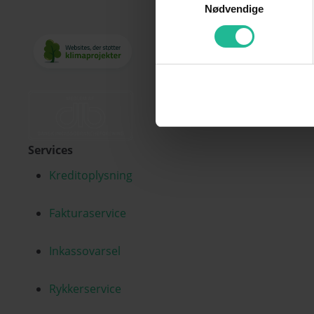
Nødvendige
Services
Kreditoplysning
Fakturaservice
Inkassovarsel
Rykkerservice