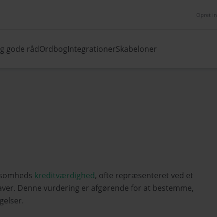
Opret i
og gode råd
Ordbog
Integrationer
Skabeloner
irksomheds
kreditværdighed
, ofte repræsenteret ved et
taver. Denne vurdering er afgørende for at bestemme,
gelser.