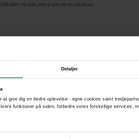
smål eller vil vide mere om vores services.
Detaljer
ta
r at give dig en bedre oplevelse - egne cookies samt tredjepartsc
ktivere funktioner på siden, forbedre vores forskellige services, 