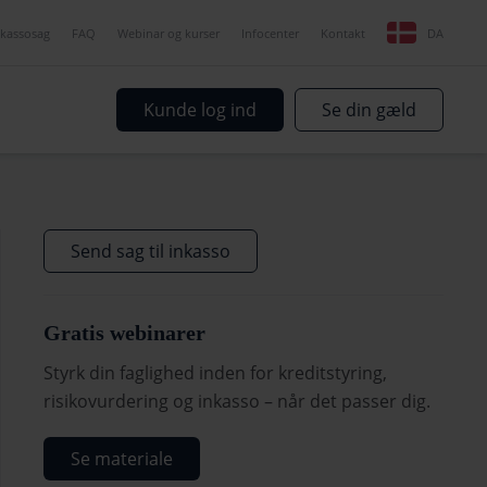
nkassosag
FAQ
Webinar og kurser
Infocenter
Kontakt
DA
Kunde log ind
Se din gæld
Send sag til inkasso
Gratis webinarer
Styrk din faglighed inden for kreditstyring,
risikovurdering og inkasso – når det passer dig.
Se materiale