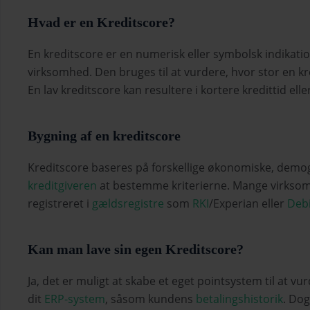
Hvad er en Kreditscore?
En kreditscore er en numerisk eller symbolsk indikati
virksomhed. Den bruges til at vurdere, hvor stor en k
En lav kreditscore kan resultere i kortere kredittid ell
Bygning af en kreditscore
Kreditscore baseres på forskellige økonomiske, demogra
kreditgiveren
at bestemme kriterierne. Mange virksom
registreret i
gældsregistre
som
RKI
/Experian eller
Debi
Kan man lave sin egen Kreditscore?
Ja, det er muligt at skabe et eget pointsystem til at 
dit
ERP-system
, såsom kundens
betalingshistorik
. Do