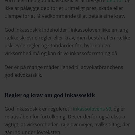
Formålet med god inkassoskik er at beskytte
debitor
og
ikke at pålægge debitor et urimeligt pres, skade eller
ulempe for at få vedkommende til at betale sine krav.
God inkassoskik indeholder i inkassoloven ikke en lang
række skrevne regler eller krav, men består af en række
uskrevne regler og standarder for, hvordan en
virksomhed må og kan drive inkassoforretning på.
Der er på mange måder lighed til advokatbranchens
god advokatskik.
Regler og krav om god inkassoskik
God inkassoskik er reguleret i
inkassolovens §9
, og er
relativ åben for fortolkning. Det er derfor også ekstra
vigtigt, at virksomheder nøje overvejer, hvilke tiltag, der
går ind under lovteksten.