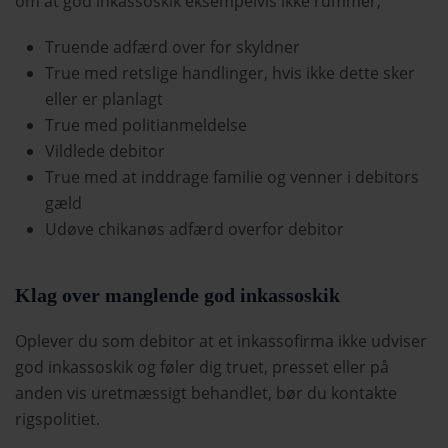
om at god inkassoskik eksempelvis ikke rummer;
Truende adfærd over for skyldner
True med retslige handlinger, hvis ikke dette sker
eller er planlagt
True med politianmeldelse
Vildlede debitor
True med at inddrage familie og venner i debitors
gæld
Udøve chikanøs adfærd overfor debitor
Klag over manglende god inkassoskik
Oplever du som debitor at et inkassofirma ikke udviser
god inkassoskik og føler dig truet, presset eller på
anden vis uretmæssigt behandlet, bør du kontakte
rigspolitiet.