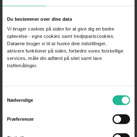
Gratis budgetskema – Skabelon til privatbudget
Du bestemmer over dine data
Hent gratis skylderklæring skabelon
Vi bruger cookies på siden for at give dig en bedre
oplevelse - egne cookies samt tredjepartscookies.
Inkasso: Her er alle skabeloner du skal bruge
Dataene bruger vi til at huske dine indstillinger,
aktivere funktioner på siden, forbedre vores forskellige
services, måle din adfærd på sitet samt lave
Gratis etableringsbudget skabelon
trafikmålinger.
Gratis e-bog: 8 gratis inkassotips – sådan håndterer du
dårlige betalere
Samtykkevalg
Tilmeld nyhedsbrev
Nødvendige
Præferencer
Seneste indlæg