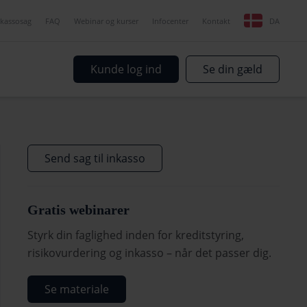
nkassosag
FAQ
Webinar og kurser
Infocenter
Kontakt
DA
Kunde log ind
Se din gæld
Send sag til inkasso
Gratis webinarer
Styrk din faglighed inden for kreditstyring,
risikovurdering og inkasso – når det passer dig.
Se materiale