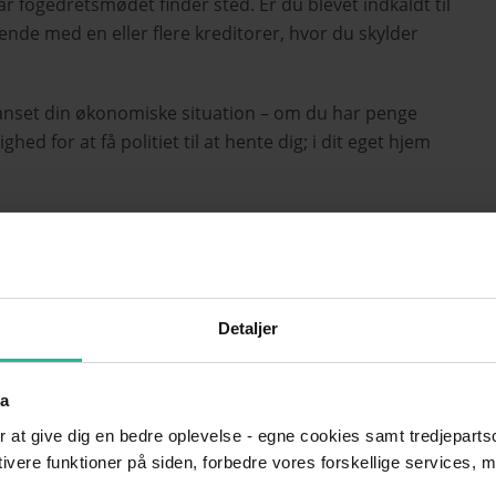
r fogedretsmødet finder sted. Er du blevet indkaldt til
ende med en eller flere kreditorer, hvor du skylder
 uanset din økonomiske situation – om du har penge
hed for at få politiet til at hente dig; i dit eget hjem
frem og forklarer dette og afgiver en såkaldt
Detaljer
ta
r at give dig en bedre oplevelse - egne cookies samt tredjepartsc
ktivere funktioner på siden, forbedre vores forskellige services, 