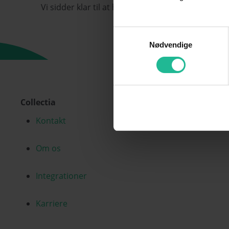
Vi sidder klar til at hjælpe dig, hvis du har spørg
Samtykkevalg
Nødvendige
Collectia
Kontakt
Om os
Integrationer
Karriere