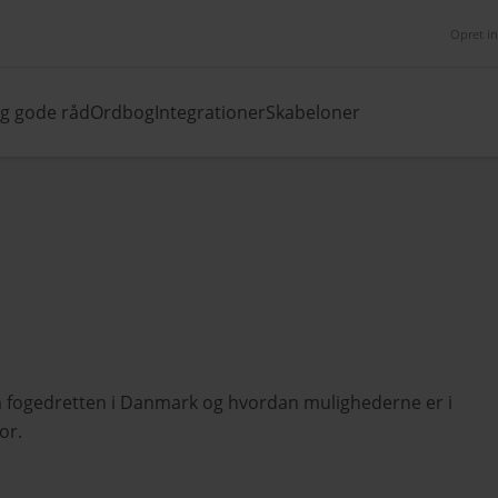
Opret i
og gode råd
Ordbog
Integrationer
Skabeloner
om fogedretten i Danmark og hvordan mulighederne er i
or.