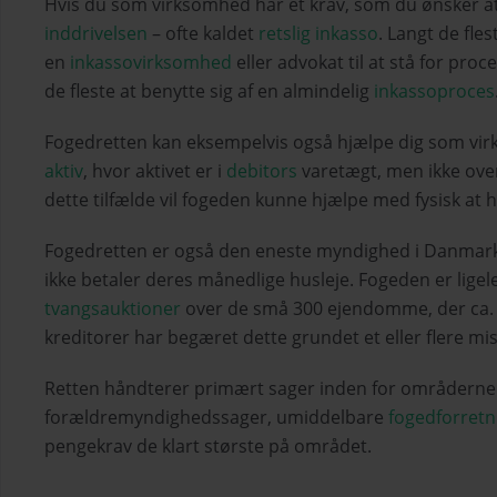
Hvis du som virksomhed har et krav, som du ønsker at 
inddrivelsen
– ofte kaldet
retslig inkasso
. Langt de fle
en
inkassovirksomhed
eller advokat til at stå for pr
de fleste at benytte sig af en almindelig
inkassoproces
Fogedretten kan eksempelvis også hjælpe dig som virk
aktiv
, hvor aktivet er i
debitors
varetægt, men ikke over
dette tilfælde vil fogeden kunne hjælpe med fysisk at h
Fogedretten er også den eneste myndighed i Danmark, d
ikke betaler deres månedlige husleje. Fogeden er ligel
tvangsauktioner
over de små 300 ejendomme, der ca. hv
kreditorer har begæret dette grundet et eller flere mis
Retten håndterer primært sager inden for områdern
forældremyndighedssager, umiddelbare
fogedforretn
pengekrav de klart største på området.