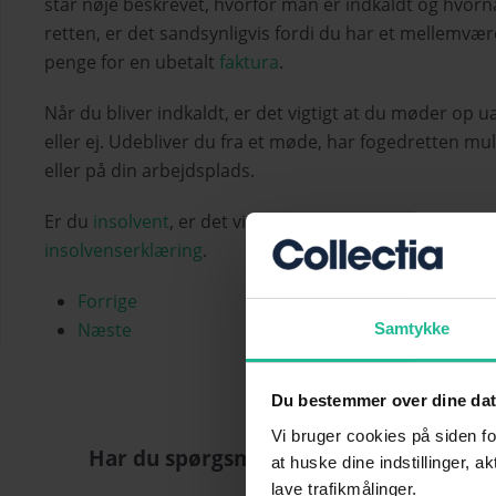
står nøje beskrevet, hvorfor man er indkaldt og hvornå
retten, er det sandsynligvis fordi du har et mellemvær
penge for en ubetalt
faktura
.
Når du bliver indkaldt, er det vigtigt at du møder op
eller ej. Udebliver du fra et møde, har fogedretten mulig
eller på din arbejdsplads.
Er du
insolvent
, er det vigtigt at du møder personligt 
insolvenserklæring
.
Forrige
Næste
Samtykke
Du bestemmer over dine da
Vi bruger cookies på siden fo
Har du spørgsmål?
at huske dine indstillinger, a
lave trafikmålinger.