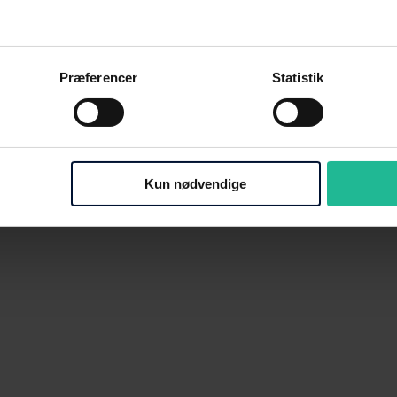
smål eller vil vide mere om vores services.
Præferencer
Statistik
Kun nødvendige