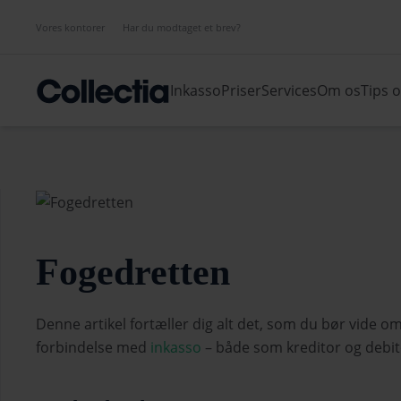
Vores kontorer
Har du modtaget et brev?
Inkasso
Priser
Services
Om os
Tips 
Fogedretten
Denne artikel fortæller dig alt det, som du bør vide 
forbindelse med
inkasso
– både som kreditor og debit