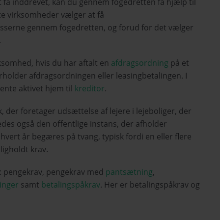
få inddrevet, kan du gennem fogedretten få hjælp til
ste virksomheder vælger at få
ocesserne gennem fogedretten, og forud for det vælger
.
somhed, hvis du har aftalt en
afdragsordning
på et
holder afdragsordningen eller leasingbetalingen. I
ente aktivet hjem til
kreditor
.
er foretager udsættelse af lejere i lejeboliger, der
edes også den offentlige instans, der afholder
ert år begæres på tvang, typisk fordi en eller flere
ligholdt krav.
e: pengekrav, pengekrav med
pantsætning
,
inger
samt
betalingspåkrav
. Her er betalingspåkrav og